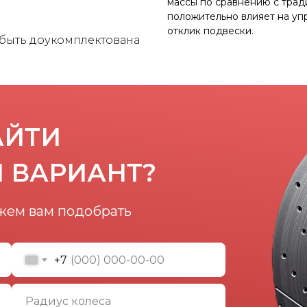
массы по сравнению с трад
положительно влияет на у
отклик подвески.
 быть доукомплектована
АЙТИ
 ВАРИАНТ?
жем вам подобрать
+7