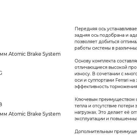
Передняя ось устанавливает
задняя ось подобрана и ада
позволяет добиться оптима
работы системы в различны
 мм
Atomic Brake System
Основу комплекта составля
отличающиеся высокой проч
G
износу. В сочетании с мн
оси и суппортами Ferrari н
эффективность торможения 
Ключевым преимуществом с
8
тепла и отсутствие потери
нагрузках. Это делает её 
м Atomic Brake System
эксплуатации и повышенных
Дополнительным преимуще