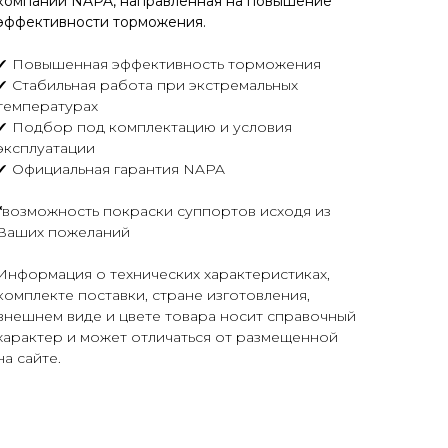
компании NAPA, направленная на повышение
эффективности торможения.
✔ Повышенная эффективность торможения
✔ Стабильная работа при экстремальных
температурах
✔ Подбор под комплектацию и условия
эксплуатации
✔ Официальная гарантия NAPA
*
возможность покраски суппортов исходя из
Ваших пожеланий
Информация о технических характеристиках,
комплекте поставки, стране изготовления,
внешнем виде и цвете товара носит справочный
характер и может отличаться от размещенной
на сайте.