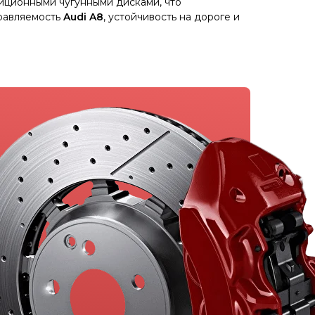
иционными чугунными дисками, что
правляемость
Audi A8
, устойчивость на дороге и