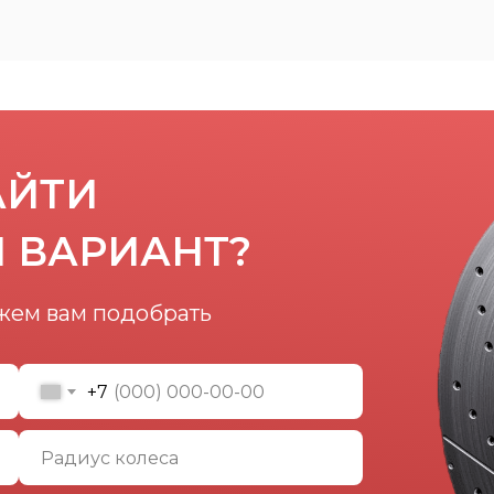
АЙТИ
 ВАРИАНТ?
жем вам подобрать
+7