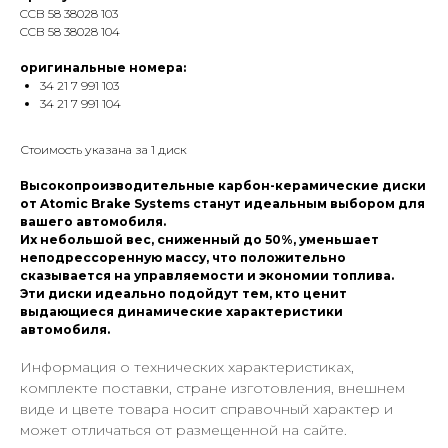
CCB 58 38028 103
CCB 58 38028 104
оригинальные номера:
34 21 7 991 103
34 21 7 991 104
Стоимость указана за 1 диск
Высокопроизводительные карбон-керамические диски
от Atomic Brake Systems станут идеальным выбором для
вашего автомобиля.
Их небольшой вес, сниженный до 50%, уменьшает
неподрессоренную массу, что положительно
сказывается на управляемости и экономии топлива.
Эти диски идеально подойдут тем, кто ценит
выдающиеся динамические характеристики
автомобиля.
Информация о технических характеристиках,
комплекте поставки, стране изготовления, внешнем
виде и цвете товара носит справочный характер и
может отличаться от размещенной на сайте.