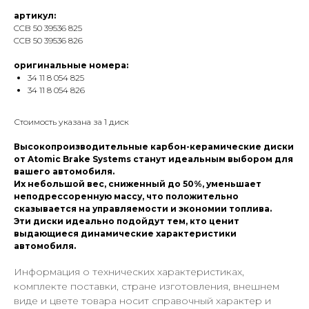
артикул:
CCB 50 39536 825
CCB 50 39536 826
оригинальные номера:
34 11 8 054 825
34 11 8 054 826
Стоимость указана за 1 диск
Высокопроизводительные карбон-керамические диски
от Atomic Brake Systems станут идеальным выбором для
вашего автомобиля.
Их небольшой вес, сниженный до 50%, уменьшает
неподрессоренную массу, что положительно
сказывается на управляемости и экономии топлива.
Эти диски идеально подойдут тем, кто ценит
выдающиеся динамические характеристики
автомобиля.
Информация о технических характеристиках,
комплекте поставки, стране изготовления, внешнем
виде и цвете товара носит справочный характер и