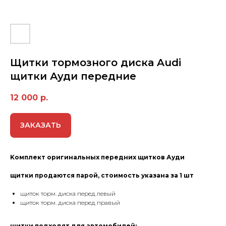
Щитки тормозного диска Audi
щитки Ауди передние
12 000
р.
ЗАКАЗАТЬ
Kомплект оригинальных передних щитков Ауди
щитки продаются парой, стоимость указана за 1 шт
щиток торм. диска перед левый
щиток торм. диска перед правый
щитки подходят для автомобилей: