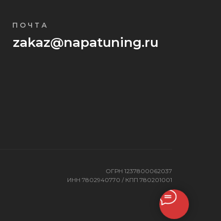
ПОЧТА
zakaz@napatuning.ru
ОГРН 1237800062037
ИНН 7802940770 / КПП 780201001