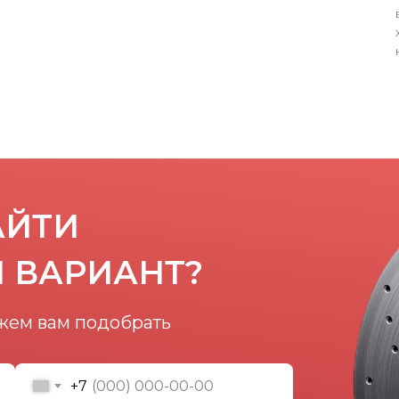
АЙТИ
 ВАРИАНТ?
жем вам подобрать
+7