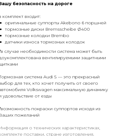
Вашу безопасность на дороге
в комплект входит:
оригинальные суппорты Akebono 6 поршней
тормозные диски Bremsscheibe Ø400
тормозные колодки Brembo
датчики износа тормозных колодок
*
в случае необходимости система может быть
доукомплектована вентилируемыми защитными
щитками
Тормозная система Audi S — это прекрасный
выбор для тех, кто хочет получить от своего
автомобиля Volkswagen максимальную динамику
и удовольствие от езды
*
возможность покраски суппортов исходя из
Ваших пожеланий
Информация о технических характеристиках,
комплекте поставки, стране изготовления,