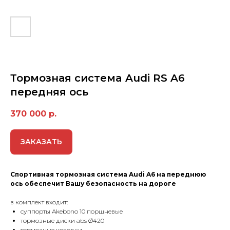
Тормозная сиcтемa Audi RS A6
передняя ось
370 000
р.
ЗАКАЗАТЬ
Спортивная тормозная сиcтемa Audi A6 на переднюю
ось обеспечит Вашу безопасность на дороге
в комплект входит:
суппорты Akebono 10 поршневые
тормозные диски abs Ø420
тормозные колодки