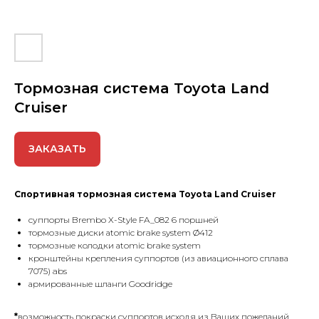
Тормозная сиcтемa Toyota Land
Cruiser
ЗАКАЗАТЬ
Спoртивная тормозная сиcтемa Toyota Land Cruiser
cуппорты Brembo X-Style FA_082 6 поршней
тормозные диски аtomic brake system
Ø412
тopмозныe колoдки аtomic brake system
кронштейны крепления суппортов (из авиационного сплава
7075) abs
армированные шланги Goodridge
*
возможность покраски суппортов исходя из Ваших пожеланий