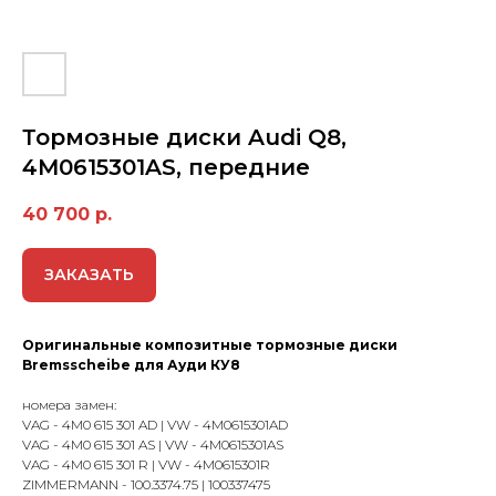
Тормозные диски Audi Q8,
4M0615301AS, передние
40 700
р.
ЗАКАЗАТЬ
Оригинальные композитные тормозные диски
Bremsscheibe для Ауди КУ8
номера замен:
VAG - 4M0 615 301 AD | VW - 4M0615301AD
VAG - 4M0 615 301 AS | VW - 4M0615301AS
VAG - 4M0 615 301 R | VW - 4M0615301R
ZIMMERMANN - 100.3374.75 | 100337475