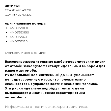
артикул:
CCA 78 420 40 301
CCA 78 420 40 302
оригинальные номера:
4M0615301BH
4M0615301BS
4M0615302J
4M0615302P
Стоимость указана за 1 диск
Высокопроизводительные карбон-керамические диски
от Atomic Brake Systems станут идеальным выбором для
вашего автомобиля.
Их небольшой вес, сниженный до 50%, уменьшает
неподрессоренную массу, что положительно
сказывается на управляемости и экономии топлива.
Эти диски идеально подойдут тем, кто ценит
выдающиеся динамические характеристики
автомобиля.
Информация о технических характеристиках,